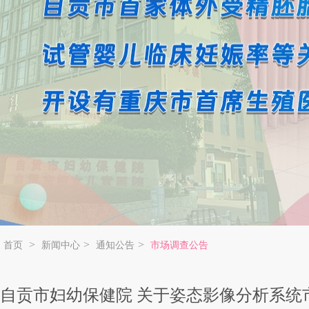
2
3
4
Previous
Next
>
>
>
首页
新闻中心
通知公告
市场调查公告
自贡市妇幼保健院 关于姿态影像分析系统