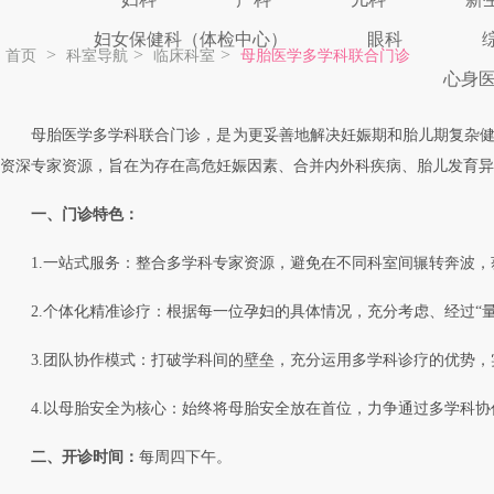
妇女保健科（体检中心）
眼科
>
>
>
首页
科室导航
临床科室
母胎医学多学科联合门诊
心身
母胎医学多学科联合门诊，是为更妥善地解决妊娠期和胎儿期复杂
资深专家资源，旨在为存在高危妊娠因素、合并内外科疾病、胎儿发育异
一、门诊特色：
1.一站式服务：整合多学科专家资源，避免在不同科室间辗转奔波
2.个体化精准诊疗：根据每一位孕妇的具体情况，充分考虑、经过“
3.团队协作模式：打破学科间的壁垒，充分运用多学科诊疗的优势
4.以母胎安全为核心：始终将母胎安全放在首位，力争通过多学科
二、开诊时间：
每周四下午。