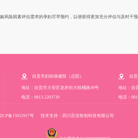
娠风险因素评估需求的孕妇尽早预约，以便获得更加充分评估与及时干预
自贡市妇幼保健院（总院）
自贡
地址：自贡市大安区龙井街大楻桶路49号
地址：自
电话：0813-2203739
电话：0813
ICP备15032917号
技术支持：
四川百信智创科技有限公司