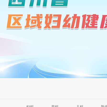
2
3
4
Previous
Next
妇科
产科
儿科
新