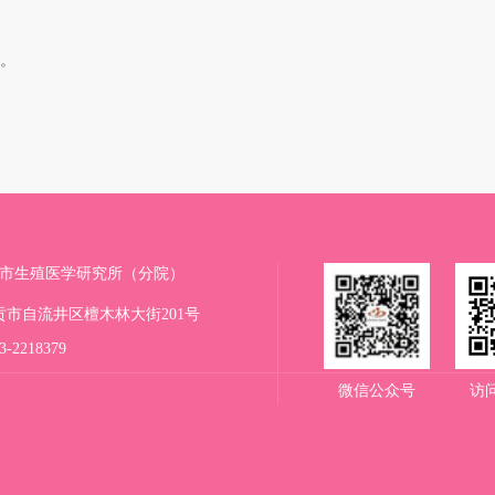
。
市生殖医学研究所（分院）
贡市自流井区檀木林大街201号
-2218379
微信公众号
访